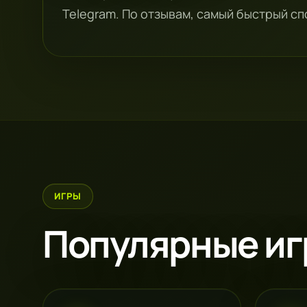
Telegram. По отзывам, самый быстрый сп
ИГРЫ
Популярные иг