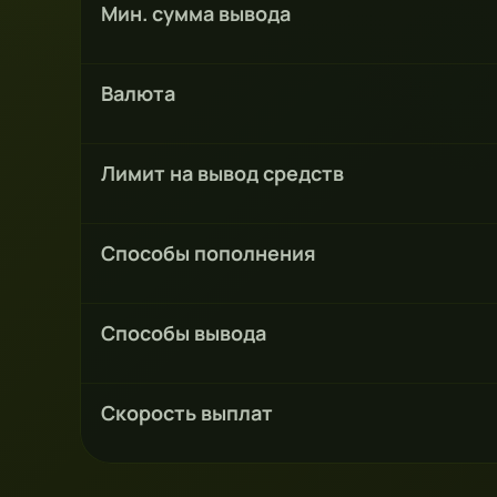
Мин. сумма вывода
Валюта
Лимит на вывод средств
Способы пополнения
Способы вывода
Скорость выплат