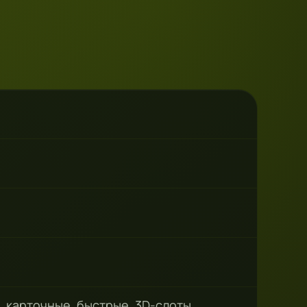
, карточные, быстрые, 3D-слоты