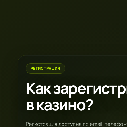
РЕГИСТРАЦИЯ
Как зарегист
в казино?
Регистрация доступна по email, телефон