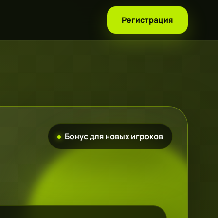
Регистрация
Бонус для новых игроков