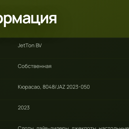
ормация
JetTon BV
Собственная
Кюрасао, 8048/JAZ 2023-050
2023
Слоты, лайв-дилеры, джекпоты, настольные