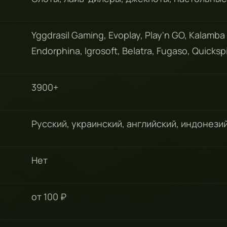
Yggdrasil Gaming, Evoplay, Play'n GO, Kalamba
Endorphina, Igrosoft, Belatra, Fugaso, Quicksp
3900+
Русский, украинский, английский, индонезий
Нет
от 100 ₽