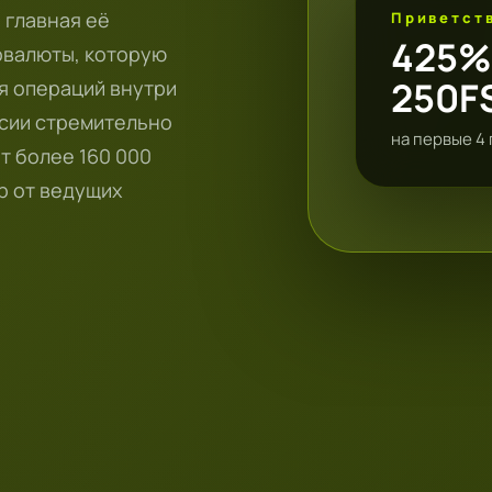
 главная её
Приветст
425%
овалюты, которую
250F
я операций внутри
ссии стремительно
на первые 4
ет более 160 000
р от ведущих