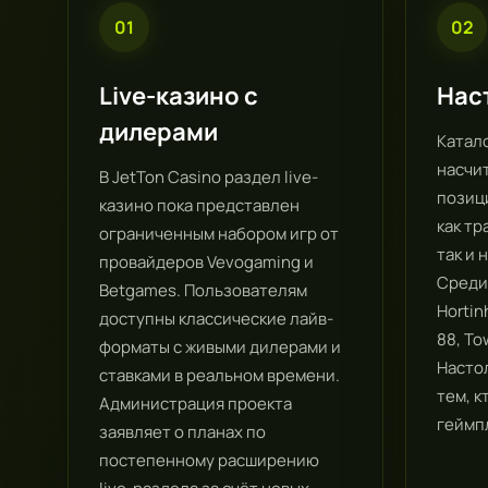
01
02
Live-казино с
Нас
дилерами
Катал
насчи
В JetTon Casino раздел live-
позиц
казино пока представлен
как т
ограниченным набором игр от
так и 
провайдеров Vevogaming и
Среди
Betgames. Пользователям
Hortin
доступны классические лайв-
88, To
форматы с живыми дилерами и
Насто
ставками в реальном времени.
тем, 
Администрация проекта
геймп
заявляет о планах по
постепенному расширению